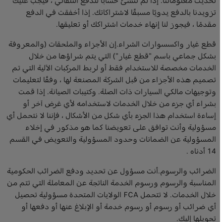
تحديث معلوماتنا. إذا لم تنشئ حسابًا للدفع التلقائي ، فيجب عليك
تزويدنا بالدفع يدويًا مسبقًا لاشتراكاتك. إذا أخفقت في الدفع
مقدمًا ، فيجوز لنا إنهاء خدمات اشتراكك أو تعليقها.
قطع غيار واكسسوارات الشراء.إن الأجزاء والملحقات (والمعروفة
بشكل جماعي باسم "قطع غيار") التي يتم شراؤها من خلال
الخدمات مخصصة للاستخدام فقط أو لربط المركبات الآلية التي تم
تصميم هذه الأجزاء من قبل الشركة المصنعة لها ، وفقًا لتعليمات
وتوجيهات مالكي السيارات ذات الصلة. وكتيبات الصيانة. إذا قمت
بشراء أي جزء من خلال الخدمات لاستخدامه لأي غرض آخر أو
إساءة استخدام هذا الجزء بأي شكل من الأشكال ، فإننا لا نتحمل أي
مسؤولية وأنت توافق على تعويضنا كما هو مذكور في إخلاء
المسؤولية عن الضمانات وحدود المسؤولية والتعويض في القسم
14 أدناه .
الضرائب والرسوم.أنت مسؤول عن تحديد ودفع الضرائب الحكومية
المناسبة والرسوم ورسوم الخدمة الناتجة عن المعاملة التي تتم من
خلال الخدمات. لا تتحمل FCA الولايات المتحدة مسؤولية تحصيل
أي ضرائب أو رسوم أو رسوم خدمة أو الإبلاغ عنها أو دفعها أو
تحويلها إليك.