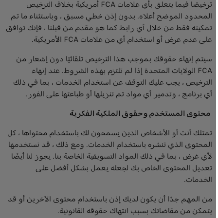
ترخيصًا فيما يتعلق بأي علامات FCA أمريكية بخلاف الترخيص
المحدود الموضح أعلاه. بدون إذن خطي مسبق ، وباستثناء ما تم
تمكينه فقط من خلال أي رابط كما هو مقدم من قبلنا ، فإنك توافق
على عدم عرض أو استخدام أي من علامات FCA الأمريكية.
سيتم إنهاء حقوقك بموجب هذا الترخيص تلقائيًا دون إشعار من
FCA الولايات المتحدة إذا لم تلتزم بهذه الشروط. عند إنهاء
الترخيص ، يجب عليك التوقف عن استخدام الخدمات ، بما في ذلك
أي برنامج ، وتدمير أي مواد تم تنزيلها أو طباعتها على الفور.
محتوى المستخدم وحقوق الملكية الفكرية
تمتلك أنت أو الأشخاص الذين يسمحون لك باستخدام محتواها ، كل
المحتوى الذي تنشره باستخدام الخدمات. ومع ذلك ، قد نستخدمها
لأي غرض ، بما في ذلك المواد التسويقية الخاصة بنا. يجوز لنا أيضًا
تعديل المحتوى الخاص بك لجعله يعمل بشكل أفضل على
الخدمات.
من المهم جدًا أن يكون لديك إذن باستخدام محتوى الآخرين أو قد
يتمكن من مقاضاتك بسبب انتهاك حقوقه القانونية.