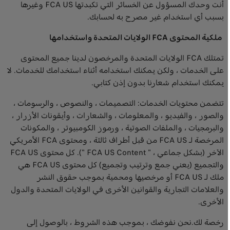
أنت وحدك المسؤول عن الخسائر التي تكبدتها FCA US وغيرها
بسبب أي استخدام غير مصرح به لحسابك.
ملكية المحتوى FCA الولايات المتحدة واستخدامها
تمتلك FCA الولايات المتحدة والمرخصون لدينا جميع المحتوى
على الخدمات ، ولكن يمكنك استخدامه أثناء استخدامك للخدمات. لا
يمكنك استخدام شعارنا بدون إذن كتابي.
تتضمن محتويات الخدمات: التصميمات ، والنصوص ، والرسومات ،
والصور ، والفيديو ، والمعلومات ، والشعارات ، وأيقونات الأزرار ،
والبرمجيات ، والملفات الصوتية ، ورموز الكومبيوتر ، والمكونات
المرخصة لـ FCA US من قبل أطراف ثالثة ، ومحتوى FCA الأمريكي
الآخر (بشكل جماعي ، " FCA US Content "). كل محتوى FCA US
والتجميع (يعني جمع وترتيب وتجميع) كل محتوى FCA US هي
ملك لـ FCA US أو مرخصيها ومحمية بموجب حقوق النشر
والعلامات التجارية والقوانين الأخرى في الولايات المتحدة والدول
الأخرى.
رخصة لك.نحن نفوضك ، بموجب هذه الشروط ، بالوصول إلى