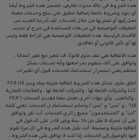
هذه الشروط في حالة حدوث تعارض. تتضمن هذه الشروط أيضًا
أي بنود وشروط خاصة إضافية تنطبق على سلع وخدمات معينة
تصل إليها أو تشتريها من خلال الخدمات. لقد أدرجنا العديد من
التعليقات التوضيحية في مربعات للمساعدة في شرح أو تحديد
الأقسام الرئيسية. هذه التعليقات التوضيحية هي للراحة فقط وليس
لها أي تأثير قانوني أو تعاقدي.
هذه الاتفاقية هي عقد ملزم قانونًا. قد تتغير مع تغير أعمالنا ،
وتوافق على أنك ستقوم بمراجعتها وأية تحديثات بشكل
منتظم.يعني استمرار استخدامك للخدمات قبول أي تغييرات.
اتفاق ملزم. تشكل هذه الشروط اتفاقية ملزمة بينك وبين FCA US
LLC والشركات التابعة لها ، والشركات التابعة لها ، والعلامات التجارية
، والبائعين ، وأي جهات أخرى تعمل معنا لتقديم الخدمات ("FCA
US" ، و "نحن" و "نحن") وتحكم استخدامك ل الخدمات. تعني كلمة
"أنت" و "المستخدمون" جميع زائري الخدمات. أنت تقر وتوافق
على أن عمرك لا يقل عن 16 سنة وغير قادر على الدخول في
اتفاقية ملزمة وصحيحة. أنت تقبل هذه الشروط في كل مرة تقوم
فيها بالوصول إلى الخدمات. إذا كنت لا توافق على هذه الشروط ،