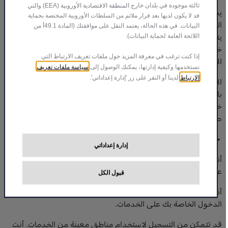
ثالثة موجودة في بلدان خارج المنطقة الاقتصادية الأوروبية (EEA) والتي
يجوز لنا إرسال واستقبال الرسائل النصية من خلال مشغلي الهاتف
قد لا يكون لديها بعد قرار ملائم من السلطات الأوروبية المختصة بحماية
الخلوي أو الشبكات الأخرى ، وقد يختلف مستوى الموثوقية. لا
البيانات. في هذه الحالة، يعتمد النقل على موافقتك (المادة 49.1أ من
يتحمل FCA US مسؤولية توقيت أو تسليم الرسالة نهائيًا ، لأن ذلك
اللائحة العامة لحماية البيانات).
خارج عن سيطرتنا ومسؤولية مشغل الهاتف الخلوي أو الشبكات
إذا كنت ترغب في معرفة المزيد حول ملفات تعريف الارتباط التي
الأخرى.
سياسة ملفات تعريف
نستخدمها وكيفية إدارتها، يمكنك الوصول إلى
الارتباط
لدينا أو النقر على زر 'إدارة إعداداتي'.
الإشعارات.قد تقوم FCA الولايات المتحدة بتزويدك بالإشعارات
بالبريد الإلكتروني أو البريد العادي أو الإعلامات أو المنشورات من
خلال الخدمات. أنت ملزم بتقديم FCA US بعنوان بريد إلكتروني
صالح لطالما استمر استخدامك للخدمات.
حسابك
إدارة إعداداتي
أنت مسؤول عن بيانات اعتماد تسجيل الدخول الخاصة بك وللحفاظ
على معلوماتك دقيقة.
قبول الكل
أنت مسؤول عن أي نشاط ناتج عن استخدام بيانات اعتماد تسجيل
الدخول الخاصة بك على الخدمات.
قد تتمكن من التسجيل لاستخدام مناطق معينة من الخدمات. أنت