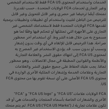
الخدمات واستخدام المحتوى FCA US فقط للاستخدام الشخصي
وغير التجاري لخدمات FCA الولايات المتحدة ، حسب تقديرنا.
نمنحك أيضًا ترخيصًا غير حصري وغير قابل للتحويل وغير قابل
للترخيص من الباطن لتثبيت واستخدام أي تطبيقات وتطبيقات برمجية
تقدمها FCA الولايات المتحدة فقط لاستخدامك الشخصي غير
التجاري على الأجهزة التي تمتلكها أو تتحكم فيها وفقًا لما هو
مسموح به من خلال هذه الشروط. أي استخدام آخر محظور
صراحة. هذا الترخيص قابل للإلغاء في أي وقت بدون إشعار
وبسبب أو بدون سبب. قد يؤدي الاستخدام غير المصرح به
لمحتوى FCA US إلى انتهاك حقوق النشر والعلامة التجارية
والأنظمة والقوانين المطبقة في مجال الاتصالات ، وهو محظور
تمامًا. يجب عليك الحفاظ على جميع حقوق النشر والعلامات
التجارية وعلامات الخدمة وإشعارات الملكية الأخرى الواردة في
محتوى FCA US الأصلي على أي نسخة تقوم بها من محتوى FCA
US.
FCA الولايات علامات."FCA US" و "FCA US logo" و "FCA"
الأخرى والشعارات الخاصة بأسماء المنتجات والخدمات هي أو قد
تكون علامات تجارية لـ FCA US ("FCA US Marks"). لم يتم منحك