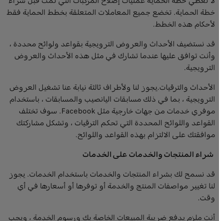
لا تغطي خطة الحماية عمليات إصلاح المركبات التي تمت قبل شراء
خطة الحماية. تخضع جميع المعاملات المتعلقة بخطط الحماية فقط
لأحكام هذه الخطط.
قد نستضيف الأحداث والعروض الترويجية بقواعد ولوائح محددة ،
وأنت توافق عليها عندما تشارك في مثل هذه الأحداث والعروض
الترويجية.
الأحداث والترقيات.يجوز لنا ولأطراف ثالثة نيابة عنا تشغيل العروض
الترويجية ، بما في ذلك مسابقات اليانصيب والمسابقات ، باستخدام
موفري خدمات من جهات خارجية مثل Facebook. سوف تختلف
القواعد واللوائح المحددة التي تحكم الترقيات ، وتشكل مشاركتك
موافقتك على الالتزام بهذه القواعد واللوائح.
شراء المنتجات والخدمات على الخدمات
قد نسمح لك بشراء المنتجات والخدمات باستخدام الخدمات. يجوز
لنا تغيير مواصفات المنتج والخدمة أو توفرها أو أسعارها في أي
وقت.
أنت ملزم بدفع ضريبة المبيعات الخاصة بك ورسوم الخدمة ، ويجب