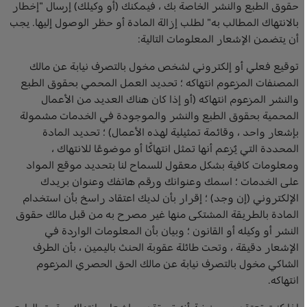
حقوق الطبع والنشر الخاصة بك ، فيمكنك (أو وكيلك) إرسال "إخطار
بالانتهاك المطالب به" لطلب إزالة المادة أو حظر الوصول إليها. يجب
أن يتضمن الإشعار المعلومات التالية:
توقيع فعلي أو إلكتروني لشخص مخول بالتصرف نيابة عن مالك
المصنفات المزعوم انتهاكه ؛ تحديد العمل المحمي بحقوق الطبع
والنشر المزعوم انتهاكه (أو إذا كان هناك العديد من الأعمال
المحمية بحقوق الطبع والنشر والموجودة في الخدمات مشمولة
بإشعار واحد ، وقائمة تمثيلية لهذه الأعمال) ؛ تحديد المادة
المحددة التي يُزعم أنها تمثل انتهاكًا أو موضوعًا للانتهاك ،
ومعلومات كافية بشكل معقول للسماح لنا بتحديد موقع المواد
على الخدمات ؛ اسمك وعنوانك ورقم هاتفك وعنوان بريدك
الإلكتروني (إن وجد) ؛ إقرار بأن لديك اعتقاد راسخ بأن استخدام
المادة بالطريقة المشتكى منها غير مصرح به من قبل مالك حقوق
النشر أو وكيله أو القانون ؛ وبيان بأن المعلومات الواردة في
الإشعار دقيقة ، وتحت طائلة عقوبة الحنث باليمين ، بأن الطرف
الشاكي مخول بالتصرف نيابة عن مالك الحق الحصري المزعوم
انتهاكه.