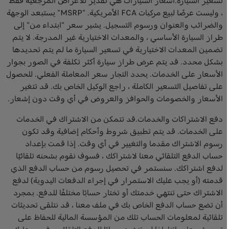
تسعير السيارة.أسعار السيارات هي تقدير للأغراض المرجعية فقط
، وليست عرضًا لبيع مركبات FCA الأمريكية. "MSRP" يستبعد الوجهة
والضرائب والعنوان ورسوم التسجيل. يشير سعر "ابتداء من" إلى
طراز السيارة الأساسي ، والمعدات الاختيارية غير المدرجة. لا يتم
تضمين المعدات الاختيارية في تسعير السيارة ما لم يتم تحديدها
بشكل محدد. قد يتم عرض طراز سيارة أكثر تكلفة في الصور بجوار
الأسعار على الخدمات. يحدد التجار سعر المعاملة الفعلي. للحصول
على تفاصيل التسعير الكاملة ، راجع الوكيل الخاص بك. قد تتغير
الأسعار والخصومات والحوافز والعروض في أي وقت دون إشعار.
دفع الاشتراكات والخدمات.قد تتمكن من الاشتراك في الخدمات
على الخدمات. قد يتم تطبيق شروط وأحكام إضافية وقد تكون
رسوم الاشتراك مقدما والتغيير في أي وقت. إذا قمت بإعداد
حساب الدفع التلقائي معنا لاشتراكك ، فسوف نقوم بشحنه تلقائيًا
لدفع اشتراكك. سنستمر في تحصيل رسوم من حساب الدفع الذي
قدمته (أو يجب عليك الاستمرار في إجراء الدفعات اليدوية) لدفع
الاشتراك حتى تنتهي خدمتك أو تختار حسابًا مختلفًا للدفع. بمجرد
أن تضع حساب الدفع الخاص بك في ملف معنا ، قد نتلقى تحديثات
تلقائية لمعلومات الحساب تلك من المؤسسة المالية للحفاظ على