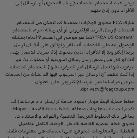
يرجى عدم استخدام الخدمات لإرسال المحتوى أو الرسائل إلى
الأفراد دون إذن منهم
شارك FCA محتوى الولايات المتحدة.قد تتمكن من استخدام
الخدمات لإرسال البريد الإلكتروني أو أي رسالة أخرى باستخدام
"FCA US Content" (كما هو موضح في القسم 9 أدناه) يمكنك
الوصول إليه على الخدمات. أنت تقر وتوافق على أنك لن ترسل
بريدًا إلكترونيًا إلا للأفراد الذين منحوك إذنًا صريحًا للاتصال بهم.
أنت توافق على عدم إرسال رسائل تسويقية أو عمليات بث غير
مرغوب فيها (مثل الرسائل غير المرغوب فيها) باستخدام الخدمات.
إذا كنت تعتقد أن الرسائل غير المرغوب فيها قد نشأت من الخدمات
، يرجى مراسلتنا عبر البريد الإلكتروني على العنوان
dprivacy@fcagroup.com.
خطط حماية قيمة موبار (عقود خدمة كرايسلر ذ م م سابقا).قد
تقدم الخدمات معلومات متعلقة بخطط حماية القيمة لـ Mopar ،
بما في ذلك الخطوط العريضة للتغطية والفوائد والاستثناءات.
تحتوي خطة الحماية الخاصة بك على الوصف الكامل لتفاصيل
التغطية ، والمعلومات المتوفرة على الخدمات هي معلومات فقط.