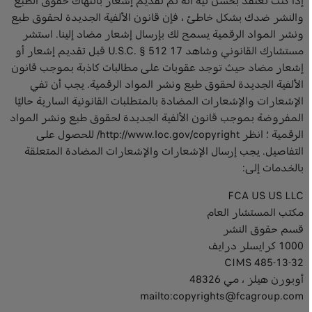
إذا كنت تعتقد بحسن نية أنه تم تقديم إشعار بانتهاك حقوق الطبع
والنشر ضدك بشكل خاطئ ، فإن قانون الألفية الجديدة لحقوق طبع
ونشر المواد الرقمية يسمح لك بإرسال إشعار مضاد إلينا. استشر
مستشارك القانوني وشاهد 17 U.S.C. § 512 قبل تقديم إشعار أو
إشعار مضاد حيث توجد عقوبات على مطالبات كاذبة بموجب قانون
الألفية الجديدة لحقوق طبع ونشر المواد الرقمية. يجب أن تفي
الإشعارات والإشعارات المضادة بالمتطلبات القانونية السارية حاليًا
المفروضة بموجب قانون الألفية الجديدة لحقوق طبع ونشر المواد
الرقمية ؛ انظر http://www.loc.gov/copyright/ للحصول على
التفاصيل. يجب إرسال الإشعارات والإشعارات المضادة المتعلقة
بالخدمات إلى:
FCA US US LLC
مكتب المستشار العام
قسم حقوق النشر
1000 كرايسلر درايف
CIMS 485-13-32
أوبورن هيلز ، مي 48326
mailto:copyrights@fcagroup.com