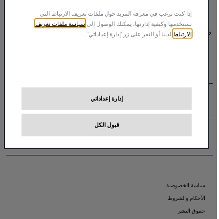
إذا كنت ترغب في معرفة المزيد حول ملفات تعريف الارتباط التي
سياسة ملفات تعريف
نستخدمها وكيفية إدارتها، يمكنك الوصول إلى
نبذة عنا
الارتباط
لدينا أو النقر على زر 'إدارة إعداداتي'.
المركبات
500e
إدارة إعداداتي
أدوات التسوق
فيات بروفيشنال
سكودو
قبول الكل
دوبلو
ابحث عن الوكيل
المالكين
دوكاتو
استفسار عام
نبذة عنا
الضمان والصيانة
الأكسسوارات
دليل المالك
سياسة الخصوصية
موبار الشرق الأوسط
الأحكام والشروط
حقوق النشر