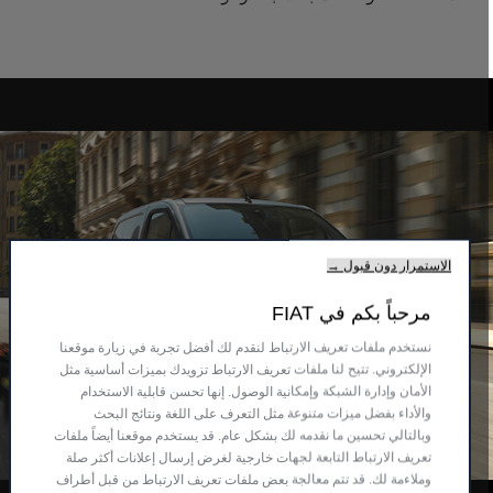
الاستمرار دون قبول →
مرحباً بكم في FIAT
نستخدم ملفات تعريف الارتباط لنقدم لك أفضل تجربة في زيارة موقعنا
الإلكتروني. تتيح لنا ملفات تعريف الارتباط تزويدك بميزات أساسية مثل
الأمان وإدارة الشبكة وإمكانية الوصول. إنها تحسن قابلية الاستخدام
والأداء بفضل ميزات متنوعة مثل التعرف على اللغة ونتائج البحث
وبالتالي تحسين ما نقدمه لك بشكل عام. قد يستخدم موقعنا أيضاً ملفات
تعريف الارتباط التابعة لجهات خارجية لغرض إرسال إعلانات أكثر صلة
وملاءمة لك. قد تتم معالجة بعض ملفات تعريف الارتباط من قبل أطراف