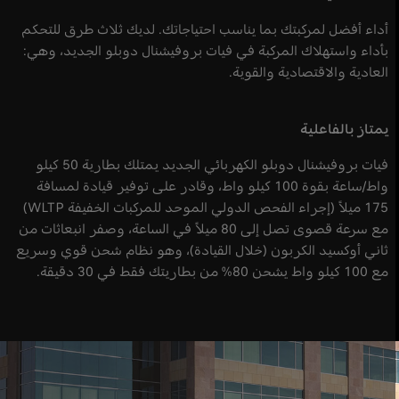
أداء أفضل لمركبتك بما يناسب احتياجاتك. لديك ثلاث طرق للتحكم
بأداء واستهلاك المركبة في فيات بروفيشنال دوبلو الجديد، وهي:
العادية والاقتصادية والقوية.
يمتاز بالفاعلية
فيات بروفيشنال دوبلو الكهربائي الجديد يمتلك بطارية 50 كيلو
واط/ساعة بقوة 100 كيلو واط، وقادر على توفير قيادة لمسافة
175 ميلاً (إجراء الفحص الدولي الموحد للمركبات الخفيفة WLTP)
مع سرعة قصوى تصل إلى 80 ميلاً في الساعة، وصفر انبعاثات من
ثاني أوكسيد الكربون (خلال القيادة)، وهو نظام شحن قوي وسريع
مع 100 كيلو واط يشحن 80% من بطاريتك فقط في 30 دقيقة.